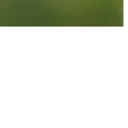
g
keit