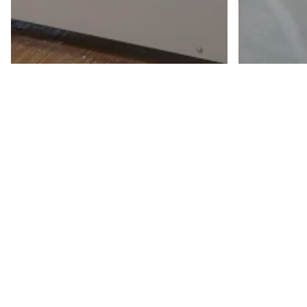
Werkstatt
Küche
Unsere neue
BORA
Kantenanleimmaschine
Küh