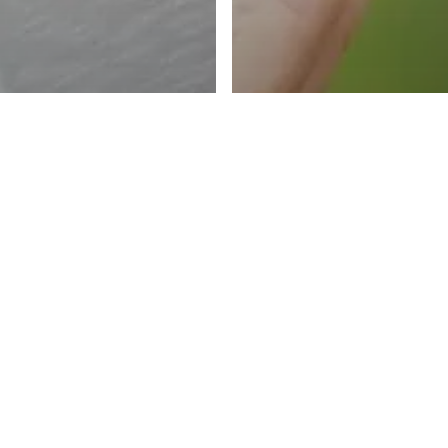
© 2026 Schreinerei Mertins. |
Impressum
|
Datenschutzerklärun
 Cool –
Werkstatt
lschränke
Nachhaltig