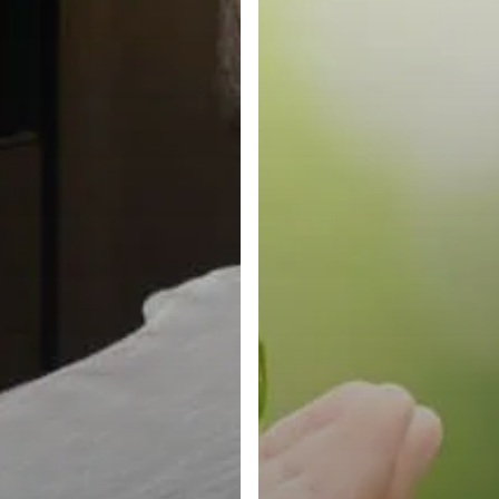
Im Rhein-Main-Gebiet zu Hause...
Rodgau
,
Rödermark
,
Langen
,
Dreieich
,
Neu-Isenburg
,
Dietzenbach
,
Heusenstamm
,
Obertshausen
,
Mühlheim
,
Seligenstadt
,
Babenhausen &
Eppertshausen
,
Dieburg
,
Darmstadt
,
Aschaffenburg
,
Hanau
,
Offenbach
,
Frankfurt