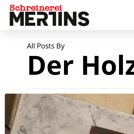
Skip
to
main
content
All Posts By
Der Ho
Wohngesundheit