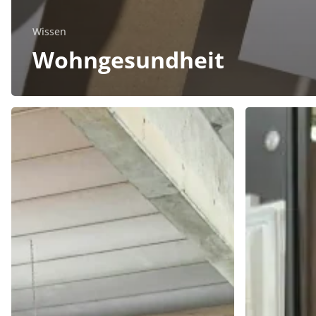
Wissen
Wohngesundheit
Unsere
BORA
neue
Cool
Kantenanleimmaschine
–
Kühlschrä