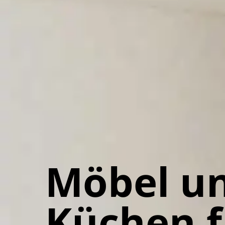
Möbel u
Küchen f