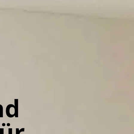
nd
ür