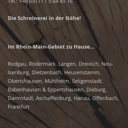
Tel.: +49 (0)177 / 5 64 45 16
Die Schreinerei in der Nähe!
Im Rhein-Main-Gebiet zu Hause...
Rodgau
,
Rödermark
,
Langen
,
Dreieich
,
Neu-
Isenburg
,
Dietzenbach
,
Heusenstamm
,
Obertshausen
,
Mühlheim
,
Seligenstadt
,
Babenhausen & Eppertshausen
,
Dieburg
,
Darmstadt
,
Aschaffenburg
,
Hanau
,
Offenbach
,
Frankfurt