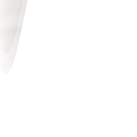
© Freepik /
8photo