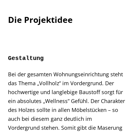
Die Projektidee
Gestaltung
Bei der gesamten Wohnungseinrichtung steht
das Thema „Vollholz“ im Vordergrund. Der
hochwertige und langlebige Baustoff sorgt für
ein absolutes „Wellness“ Gefühl. Der Charakter
des Holzes sollte in allen Möbelstücken – so
auch bei diesem ganz deutlich im
Vordergrund stehen. Somit gibt die Maserung