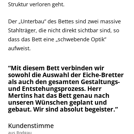
Struktur verloren geht.
Der „Unterbau“ des Bettes sind zwei massive
Stahlträger, die nicht direkt sichtbar sind, so
dass das Bett eine „schwebende Optik“
aufweist.
“Mit diesem Bett verbinden wir
sowohl die Auswahl der Eiche-Bretter
als auch den gesamten Gestaltungs-
und Entstehungsprozess. Herr
Mertins hat das Bett genau nach
unseren Wünschen geplant und
gebaut. Wir sind absolut begeister.”
Kundenstimme
aus Rodgau