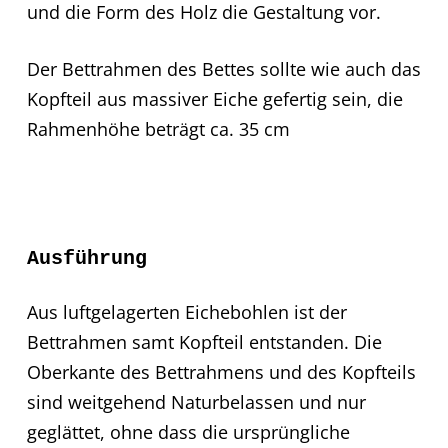
und die Form des Holz die Gestaltung vor.
Der Bettrahmen des Bettes sollte wie auch das
Kopfteil aus massiver Eiche gefertig sein, die
Rahmenhöhe beträgt ca. 35 cm
Ausführung
Aus luftgelagerten Eichebohlen ist der
Bettrahmen samt Kopfteil entstanden. Die
Oberkante des Bettrahmens und des Kopfteils
sind weitgehend Naturbelassen und nur
geglättet, ohne dass die ursprüngliche