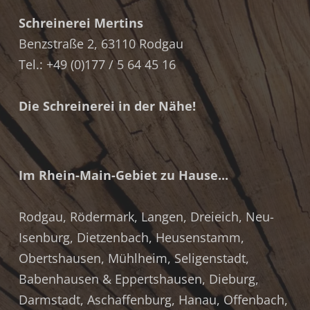
Schreinerei Mertins
Benzstraße 2, 63110 Rodgau
Tel.: +49 (0)177 / 5 64 45 16
Die Schreinerei in der Nähe!
Im Rhein-Main-Gebiet zu Hause...
Rodgau
,
Rödermark
,
Langen
,
Dreieich
,
Neu-
Isenburg
,
Dietzenbach
,
Heusenstamm
,
Obertshausen
,
Mühlheim
,
Seligenstadt
,
Babenhausen & Eppertshausen
,
Dieburg
,
Darmstadt
,
Aschaffenburg
,
Hanau
,
Offenbach
,